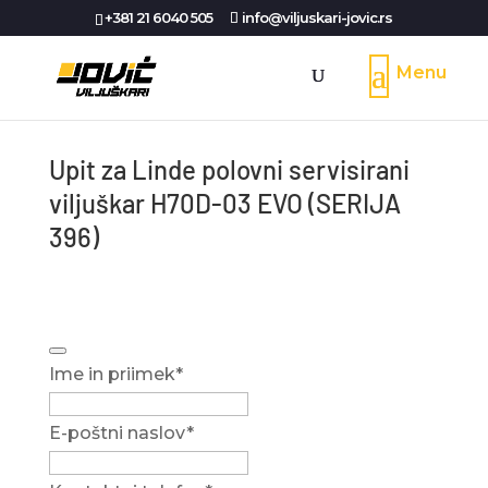
+381 21 6040 505
info@viljuskari-jovic.rs
Upit za Linde polovni servisirani
viljuškar H70D-03 EVO (SERIJA
396)
Ime in priimek
*
E-poštni naslov
*