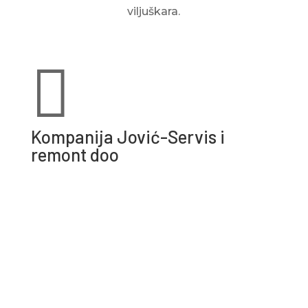
viljuškara.

Kompanija Jović-Servis i
remont doo