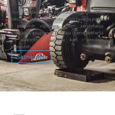
Jović Viljuškari DOO poseduje dugogodišnje
iskustvo u prodaji, servisu i održavanju novih
i polovnih viljuškara. Osim servisiranja
viljuškara, pružamo i prodaju i servis baterija
za električne viljuškare, kao i prodaju
rezervnih delova.
Saznaj više