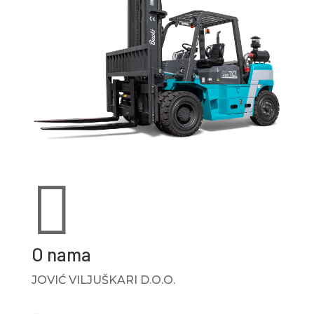

O nama
JOVIĆ VILJUŠKARI D.O.O.