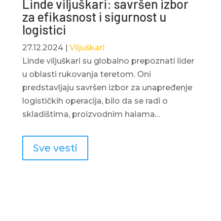
Linde viljuškari: savršen izbor
za efikasnost i sigurnost u
logistici
27.12.2024
|
Viljuškari
Linde viljuškari su globalno prepoznati lider
u oblasti rukovanja teretom. Oni
predstavljaju savršen izbor za unapređenje
logističkih operacija, bilo da se radi o
skladištima, proizvodnim halama…
Sve vesti