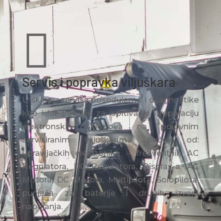

Servis i popravka viljuškara
U sklopu servisa posedujemo i dijagnostike
kao i labaratoriju za ispitivanje i reparaciju
elektronskih sklopova na polovnim
servisiranim viljuškarima počev od:
upravljačkih elektronika – frekventnih AC
Regulatora, DC Regulatora, Display-a, AC
Motora, DC Motora, Multipilota, Solopilota,
punjača za baterije i drugih izvora
napajanja.