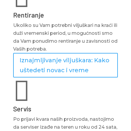
Rentiranje
Ukoliko su Vam potrebni viljuškari na kraći ili
duži vremenski period, u mogućnosti smo
da Vam ponudimo rentiranje u zavisnosti od
Vaših potreba.
Iznajmljivanje viljuškara: Kako
uštedeti novac i vreme

Servis
Po prijavi kvara naših proizvoda, nastojimo
da serviser izađe na teren u roku od 24 sata,