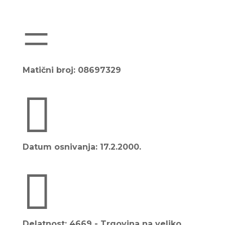
=
Matični broj: 08697329

Datum osnivanja: 17.2.2000.

Delatnost: 4669 - Trgovina na veliko