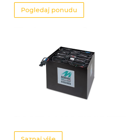
Pogledaj ponudu
Baterije za elektro viljuškare i drugu elektro
opremu
Saznaj više