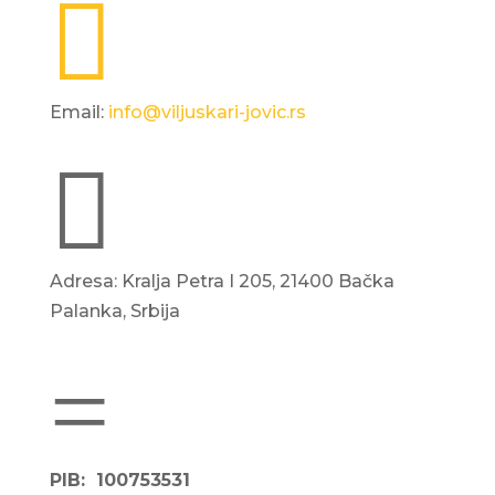

Email:
info@viljuskari-jovic.rs

Adresa: Kralja Petra I 205, 21400 Bačka
Palanka, Srbija
=
PIB: 100753531