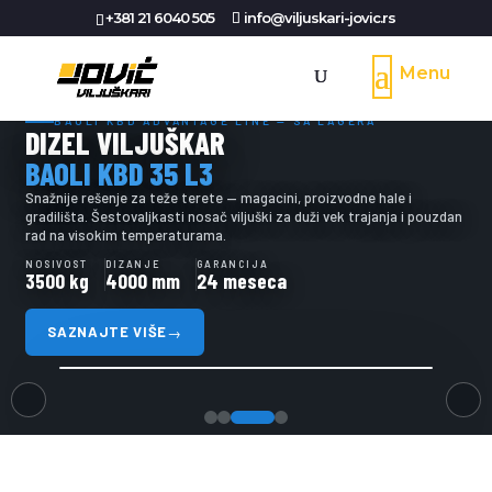
+381 21 6040 505
info@viljuskari-jovic.rs
BAOLI KBD ADVANTAGE LINE — SA LAGERA
DIZEL VILJUŠKAR
BAOLI KBD 35 L3
Snažnije rešenje za teže terete — magacini, proizvodne hale i
gradilišta. Šestovaljkasti nosač viljuški za duži vek trajanja i pouzdan
rad na visokim temperaturama.
NOSIVOST
DIZANJE
GARANCIJA
3500 kg
4000 mm
24 meseca
SAZNAJTE VIŠE
→