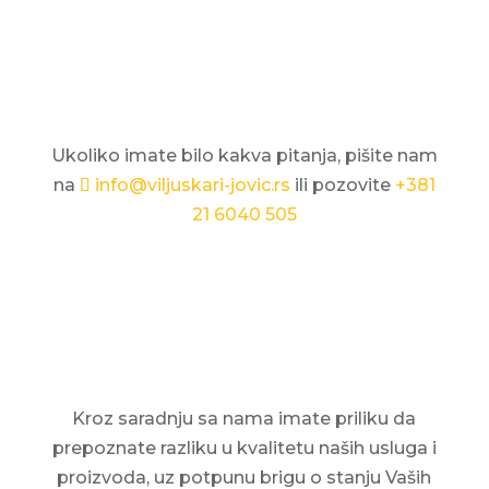
Ukoliko imate bilo kakva pitanja, pišite nam
na
info@viljuskari-jovic.rs
ili pozovite
+381
21 6040 505
Kroz saradnju sa nama imate priliku da
prepoznate razliku u kvalitetu naših usluga i
proizvoda, uz potpunu brigu o stanju Vaših