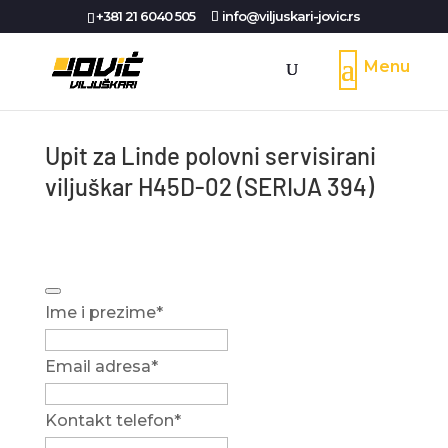
+381 21 6040 505
info@viljuskari-jovic.rs
Upit za Linde polovni servisirani
viljuškar H45D-02 (SERIJA 394)
Ime i prezime
*
Email adresa
*
Kontakt telefon
*