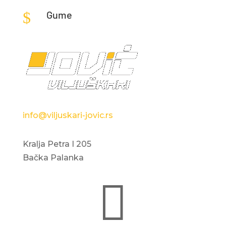
$
Gume
info@viljuskari-jovic.rs
Kralja Petra I 205
Bačka Palanka
