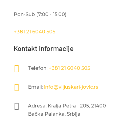
Pon-Sub (7:00 - 15:00)
+381 21 6040 505
Kontakt informacije

Telefon:
+381 21 6040 505

Email:
info@viljuskari-jovic.rs

Adresa: Kralja Petra I 205, 21400
Bačka Palanka, Srbija