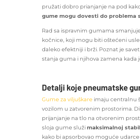
pružati dobro prianjanje na pod kako b
gume mogu dovesti do problema s 
Rad sa ispravnim gumama smanjuje 
kočnice, koji mogu biti oštećeni usle
daleko efektniji i brži. Poznat je s
stanja guma i njihova zamena kada j
Detalji koje pneumatske gu
Gume za viljuškare
imaju centralnu ša
vozilom u zatvorenim prostorima. Di
prijanjanje na tlo na otvorenim pro
sloja gume služi
maksimalnoj stabi
kako bi apsorbovao moguće udarce i 