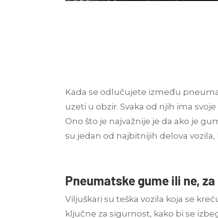
Kada se odlučujete između pneumat
uzeti u obzir. Svaka od njih ima svoje
Ono što je najvažnije je da ako je gu
su jedan od najbitnijih delova vozila, 
Pneumatske gume ili ne, za
Viljuškari su teška vozila koja se kr
ključne za sigurnost, kako bi se izb