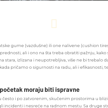

ske gume (vazdušne) ili one nalivene
(
cushion tire
 prednosti, ali i ono na šta treba obratiti pažnju, kako
ma stara, izlizana i neupotrebljiva, više ne bi trebal
kada pričamo o sigurnosti na radu, ali i efikasnosti, t
 početak moraju biti ispravne
eću često i po zatvorenim, skučenim prostorima u bliz
egli incidenti i nesreće na radnom mestu. Sa druge s