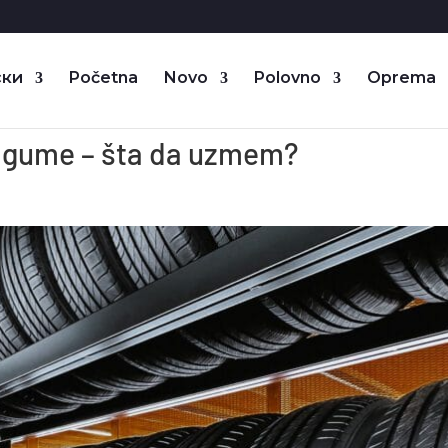
Početna
Novo
Polovno
Oprema
e gume – šta da uzmem?