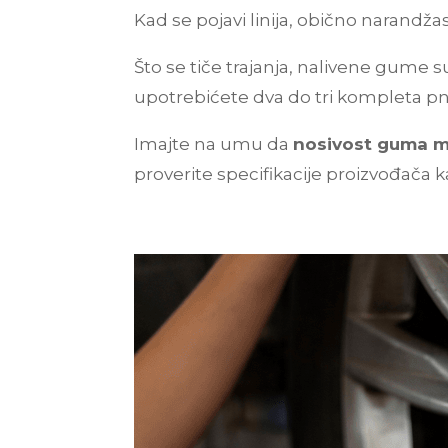
Kad se pojavi linija, obično narandž
Što se tiče trajanja, nalivene gume
upotrebićete dva do tri kompleta p
Imajte na umu da
nosivost guma mo
proverite specifikacije proizvođača 