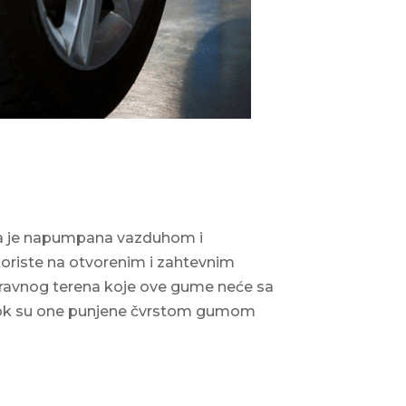
oja je napumpana vazduhom i
 koriste na otvorenim i zahtevnim
 neravnog terena koje ove gume neće sa
Dok su one punjene čvrstom gumom