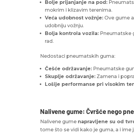
Bolje prijanjanje na pod:
Pneumatske
mokrim i klizavim terenima.
Veća udobnost vožnje:
Ove gume aps
udobniju vožnju.
Bolja kontrola vozila:
Pneumatske gu
rad.
Nedostaci pneumatskih guma
:
Češće održavanje:
Pneumatske gume 
Skuplje održavanje:
Zamena i popra
Lošije performanse pri visokim t
Nalivene gume: Čvršće nego p
Nalivene gume
napravljene su od tv
tome što se vidi kako je guma, a i ime 