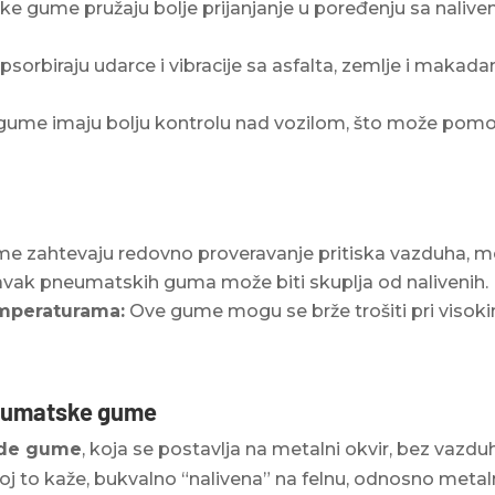
 gume pružaju bolje prijanjanje u poređenju sa naliv
orbiraju udarce i vibracije sa asfalta, zemlje i makada
me imaju bolju kontrolu nad vozilom, što može pomoći
zahtevaju redovno proveravanje pritiska vazduha, mogu
vak pneumatskih guma može biti skuplja od nalivenih.
emperaturama:
Ove gume mogu se brže trošiti pri viso
neumatske gume
rde gume
, koja se postavlja na metalni okvir, bez vazd
joj to kaže, bukvalno “nalivena” na felnu, odnosno metal