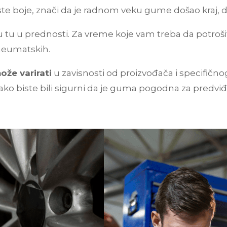
aste boje, znači da je radnom veku gume došao kraj, d
 su tu u prednosti. Za vreme koje vam treba da potro
neumatskih.
že varirati
u zavisnosti od proizvođača i specifič
kako biste bili sigurni da je guma pogodna za predvi