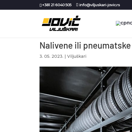
+381 21 6040 505
info@viljuskari-jovic.rs
Nalivene ili pneumatsk
3. 05. 2023.
|
Viljuškari