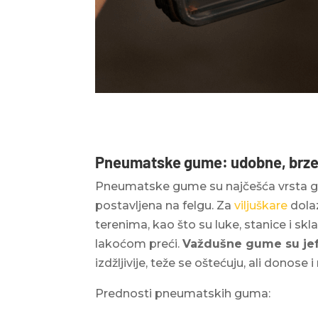
Pneumatske gume: udobne, brze
Pneumatske gume su najčešća vrsta gu
postavljena na felgu. Za
viljuškare
dolaz
terenima, kao što su luke, stanice i sk
lakoćom preći.
Važdušne gume su jeftin
izdžljivije, teže se oštećuju, ali donose 
Prednosti pneumatskih guma: