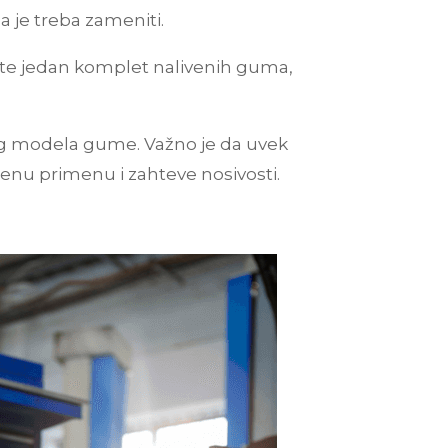
a je treba zameniti.
šite jedan komplet nalivenih guma,
nog modela gume. Važno je da uvek
đenu primenu i zahteve nosivosti.