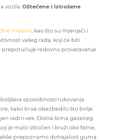
a vozila.
Oštećene i istrošene
adne mašine
, kao što su mjenjači i
ivnost vašeg rada, koji će biti
 se preporučuje redovno proveravanje
 poboljšava sposobnosti rukovanja
e, kako bi se obezbedilo što bolje
en radni vek. Ekstra širina gazećeg
ji je malo izbočen i kruži oko felne,
a lakše prepoznamo dotrajalost guma.