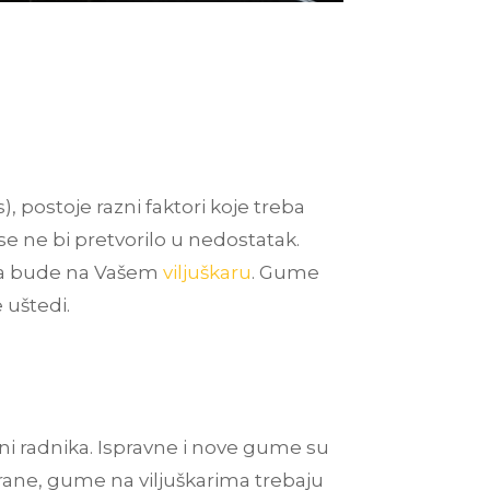
s
), postoje razni faktori koje treba
 se ne bi pretvorilo u nedostatak.
o da bude na Vašem
viljuškaru
. Gume
e uštedi.
ini radnika. Ispravne i nove gume su
trane, gume na viljuškarima trebaju