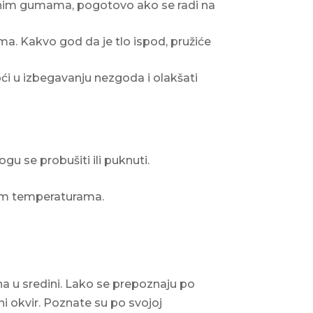
enim gumama, pogotovo ako se radi na
ma. Kakvo god da je tlo ispod, pružiće
 u izbegavanju nezgoda i olakšati
 se probušiti ili puknuti.
kim temperaturama.
uha u sredini. Lako se prepoznaju po
ni okvir. Poznate su po svojoj