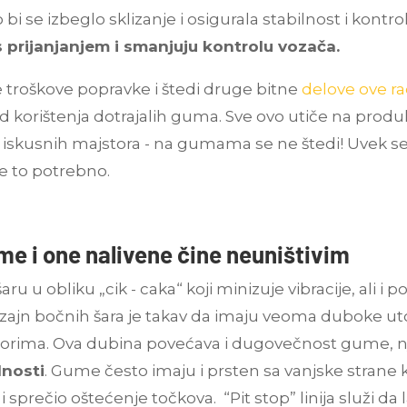
i se izbeglo sklizanje i osigurala stabilnost i kontrol
prijanjanjem i smanjuju kontrolu vozača.
troškove popravke i štedi druge bitne
delove ove r
d korištenja dotrajalih guma. Sve ovo utiče na produkt
avet iskusnih majstora - na gumama se ne štedi! Uvek
e to potrebno.
me i one nalivene čine neuništivim
ru u obliku „cik - caka“ koji minizuje vibracije, ali i
zajn bočnih šara je takav da imaju veoma duboke utor
storima. Ova dubina povećava i dugovečnost gume, nj
lnosti
. Gume često imaju i prsten sa vanjske strane ko
sprečio oštećenje točkova. “Pit stop” linija služi d