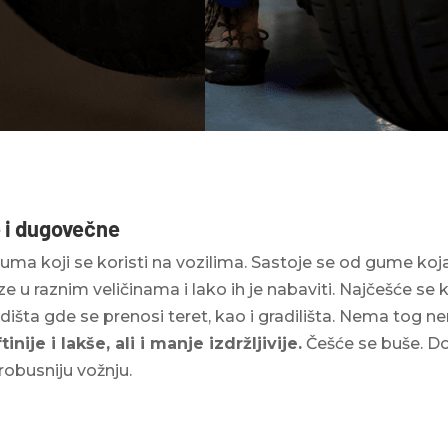
 i dugovečne
ma koji se koristi na vozilima. Sastoje se od gume k
e u raznim veličinama i lako ih je nabaviti. Najčešće se
ladišta gde se prenosi teret, kao i gradilišta. Nema tog
ije i lakše, ali i manje izdržljivije.
Češće se buše. 
i robusniju vožnju.