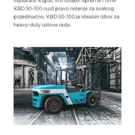
viljuškara. Kupac vrši odabir opreme i time
KBD 50-100 nudi pravo rešenje za svakog
pojedinačno. KBD 50-100 je idealan izbor za
heavy-duty uslove rada.