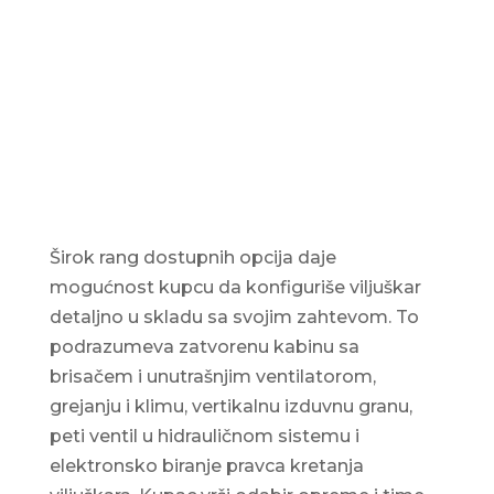
Širok rang dostupnih opcija daje
mogućnost kupcu da konfiguriše viljuškar
detaljno u skladu sa svojim zahtevom. To
podrazumeva zatvorenu kabinu sa
brisačem i unutrašnjim ventilatorom,
grejanju i klimu, vertikalnu izduvnu granu,
peti ventil u hidrauličnom sistemu i
elektronsko biranje pravca kretanja