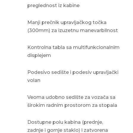
preglednost iz kabine
Manji prečnik upravljačkog točka
(300mm) za izuzetnu manevarbilnost
Kontrolna tabla sa multifunkcionalnim
displejem
Podesivo sedište i podesiv upravljački
volan
Veoma udobno sedište za vozača sa
širokim radnim prostorom za stopala
Dostupne polu kabina (prednje,
zadnje i gornje staklo) i zatvorena