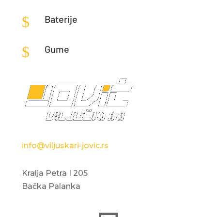
$
Baterije
$
Gume
info@viljuskari-jovic.rs
Kralja Petra I 205
Bačka Palanka