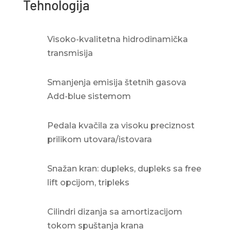
Tehnologija
Visoko-kvalitetna hidrodinamička
transmisija
Smanjenja emisija štetnih gasova
Add-blue sistemom
Pedala kvačila za visoku preciznost
prilikom utovara/istovara
Snažan kran: dupleks, dupleks sa free
lift opcijom, tripleks
Cilindri dizanja sa amortizacijom
tokom spuštanja krana