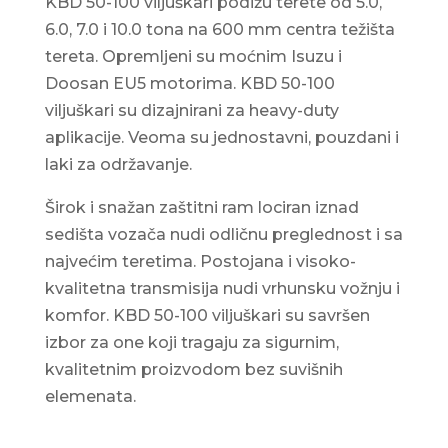
KBD 50-100 viljuškari podižu terete od 5.0,
6.0, 7.0 i 10.0 tona na 600 mm centra težišta
tereta. Opremljeni su moćnim Isuzu i
Doosan EU5 motorima. KBD 50-100
viljuškari su dizajnirani za heavy-duty
aplikacije. Veoma su jednostavni, pouzdani i
laki za održavanje.
Širok i snažan zaštitni ram lociran iznad
sedišta vozača nudi odličnu preglednost i sa
najvećim teretima. Postojana i visoko-
kvalitetna transmisija nudi vrhunsku vožnju i
komfor. KBD 50-100 viljuškari su savršen
izbor za one koji tragaju za sigurnim,
kvalitetnim proizvodom bez suvišnih
elemenata.