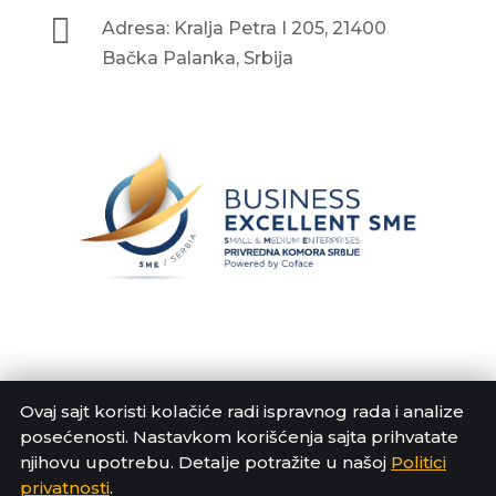

Adresa: Kralja Petra I 205, 21400
Bačka Palanka, Srbija
Ovaj sajt koristi kolačiće radi ispravnog rada i analize
posećenosti. Nastavkom korišćenja sajta prihvatate
njihovu upotrebu. Detalje potražite u našoj
Politici
privatnosti
.