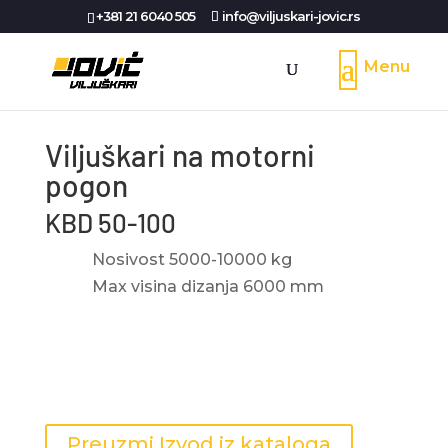
+381 21 6040 505
info@viljuskari-jovic.rs
Viljuškari na motorni
pogon
KBD 50-100
Nosivost
5000-10000 kg
Max visina dizanja
6000 mm
Preuzmi Izvod iz kataloga