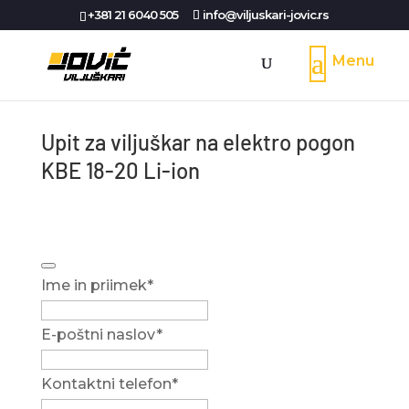
+381 21 6040 505
info@viljuskari-jovic.rs
Upit za viljuškar na elektro pogon
KBE 18-20 Li-ion
Ime in priimek
*
E-poštni naslov
*
Phone
Kontaktni telefon
*
Number
*