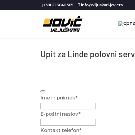
+381 21 6040 505
info@viljuskari-jovic.rs
Upit za Linde polovni serv
Ime in priimek
*
E-poštni naslov
*
Phone
Kontakt telefon
*