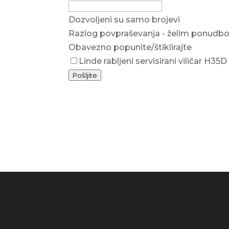
Number
*
Dozvoljeni su samo brojevi
Razlog povpraševanja - želim ponudbo za
Obavezno popunite/štiklirajte
Linde rabljeni servisirani viličar H35
Pošljite