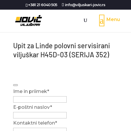
+381 21 6040 505
info@viljuskari-jovic.rs
Upit za Linde polovni servisirani
viljuškar H45D-03 (SERIJA 352)
Ime in priimek
*
E-poštni naslov
*
Email
Kontaktni telefon
*
Address
*