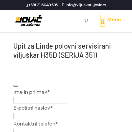
+381 21 6040 505
info@viljuskari-jovic.rs
Upit za Linde polovni servisirani
viljuškar H35D (SERIJA 351)
Business
Ime in priimek
*
Email
*
E-poštni naslov
*
Kontaktni telefon
*